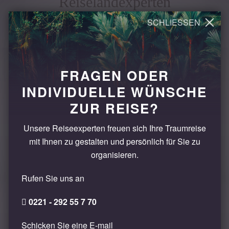
Reiselandexperten
FRAGEN ODER
INDIVIDUELLE WÜNSCHE
You Young Yang
ZUR REISE?
Zielgebietsmanagerin
Unsere Reiseexperten freuen sich Ihre Traumreise
Die kleine Straße Jalan Kajeng ist der Walk of
mit Ihnen zu gestalten und persönlich für Sie zu
Fame von Ubud - hier haben sich viele Geschäfte,
organisieren.
Hotels, Restaurants, etc. aus Ubud verewigt. Wenn
Sie der Straße bis zum Ende folgen, gelangen Sie
Rufen Sie uns an
eine ruhige Welt aus Reisefeldern, wo Sie die
lokale Bevölkerung bei ihrem Alltag beobachten
0221 - 292 55 7 70
können.
Schicken Sie eine E-mail