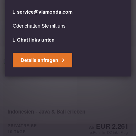
service@viamonda.com
Oder chatten Sie mit uns
ÄHNLICHE REISEN
Chat links unten
Details anfragen
Indonesien - Java & Bali erleben
EUR 2.261
PRIVATREISE
10 TAGE
p.Pers. im DZ inkl. Flug