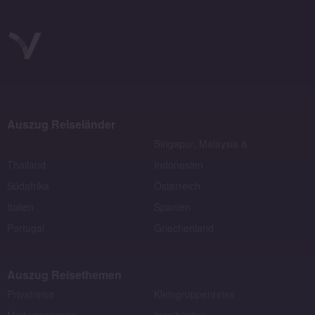
Auszug Reiseländer
Singapur, Malaysia &
Thailand
Indonesien
Südafrika
Österreich
Italien
Spanien
Portugal
Griechenland
Auszug Reisethemen
Privatreise
Kleingruppenreise
Mietwagenreise
Inselhüpfen