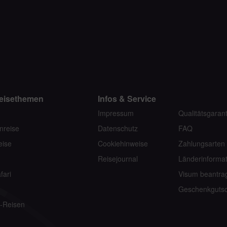
eisethemen
Infos & Service
Impressum
Qualitätsgarant
nreise
Datenschutz
FAQ
eise
Cookiehinweise
Zahlungsarten
Reisejournal
Länderinforma
fari
Visum beantra
n
Geschenkgutsc
-Reisen