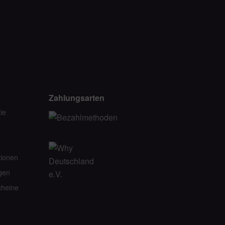
Zahlungsarten
ie
tionen
gen
heine