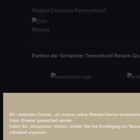
Mitglied Deutscher Reiseverband
Partner der Schweizer Twerenbold Reisen Gr
Wir verwenden Cookies, um unseren online Website-Service kontinuierlic
Ihrem Browser gespeichert werden.
Indem Sie „Akzeptieren” klicken, erteilen Sie Ihre Einwilligung zur Nutzu
individuell anpassen.