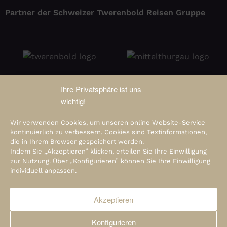
Partner der Schweizer Twerenbold Reisen Gruppe
Ihre Privatsphäre ist uns
wichtig!
Wir verwenden Cookies, um unseren online Website-Service
kontinuierlich zu verbessern. Cookies sind Textinformationen,
die in Ihrem Browser gespeichert werden.
Indem Sie „Akzeptieren” klicken, erteilen Sie Ihre Einwilligung
zur Nutzung. Über „Konfigurieren” können Sie Ihre Einwilligung
individuell anpassen.
Akzeptieren
© 2026 Viamonda GmbH i.L.
Konfigurieren