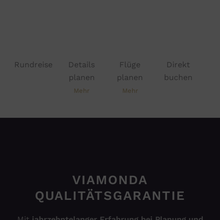
Rund­reise
Details
Flüge
Direkt
planen
planen
buchen
Mehr
Mehr
VIAMONDA
QUALITÄTSGARANTIE
Mit
jahrzehntelanger Erfahrung bei Planung und