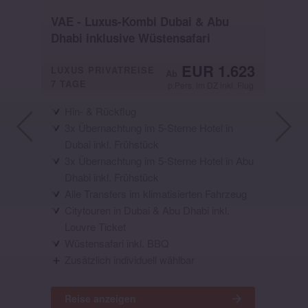
bis
VAE - Luxus-Kombi Dubai & Abu
Spa
Dhabi inklusive Wüstensafari
en
314
EUR 1.623
LUXUS PRIVATREISE
MI
7 TAGE
8 T
 Flug
p.Pers. im DZ inkl. Flug
Hin- & Rückflug
3x Übernachtung im 5-Sterne Hotel in
Dubai inkl. Frühstück
3x Übernachtung im 5-Sterne Hotel in Abu
Dhabi inkl. Frühstück
alt
Alle Transfers im klimatisierten Fahrzeug
Citytouren in Dubai & Abu Dhabi inkl.
E
Louvre Ticket
Z
Wüstensafari inkl. BBQ
Zusätzlich individuell wählbar
Reise anzeigen