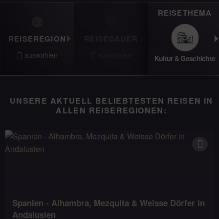
REISETHEMA
REISEREGION
REISEDAUER
auswählen
auswählen
Bis 9 Tage
Bis 15 Tage
Bis 21 Tage
Beliebig
Indischer Subkontinent
Arabische
Aktivreise
Kultur & Geschichte
Europa
PKW-Rundreise
Halbinsel
UNSERE AKTUELL BELIEBTESTEN REISEN IN
ALLEN REISEREGIONEN:
Spanien - Alhambra, Mezquita & Weisse Dörfer in
Andalusien