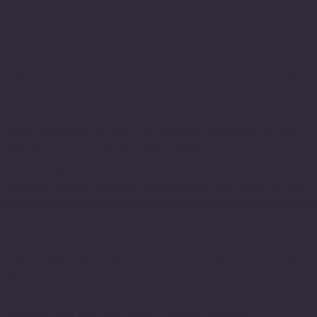
magisch angezogen fühlen. Auch wenn wir aktiv unterwegs
sind, es bleibt ausreichend Zeit zum Entspannen und
Träumen.
Nähern Sie sich der unwiderstehlichen Melange von Mythos
und Geschichte und gewinnen Sie tiefe Einblicke in Land,
Kultur und Natur. Neben malerischen Insellandschaften
üben zahlreiche Bauwerke eine große Faszination auf die
Nachwelt aus. Es bereitet Wohlgefallen, dem Echo aus
längst vergangenen Zeiten nachzuspüren. Hier wurde
geweint, gefeiert, gebangt und gestorben, ein Widerhall, der
bis heute nachklingt. Pulsierende Städte lassen uns für
einen Moment den Atem anhalten. Wie Perlen an der
Schnur offeriert sich eine faszinierende Vielfalt an
Höhepunkten. Wir wissen noch längst nicht alles, denn die
Welt ist aufregender und geheimnisvoller, als es scheinen
mag. Reisen ist die Erinnerung an all die wunderbaren
Dinge auf der Welt, die uns in Staunen versetzen.