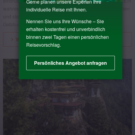
eindrucksvolle Festung ist die größte ihrer Art in Bhutan. Ein
Gerne planen unsere Experten Ihre
wahres Labyrinth von engen Durchgängen, steilen Treppen
individuelle Reise mit Ihnen.
und steinernen Innenhöfen verbindet die unzähligen
Nennen Sie uns Ihre Wünsche – Sie
Gebäude miteinander.
erhalten kostenfrei und unverbindlich
binnen zwei Tagen einen persönlichen
Weiterlesen & Reisen entdecken
Reisevorschlag.
Persönliches Angebot anfragen