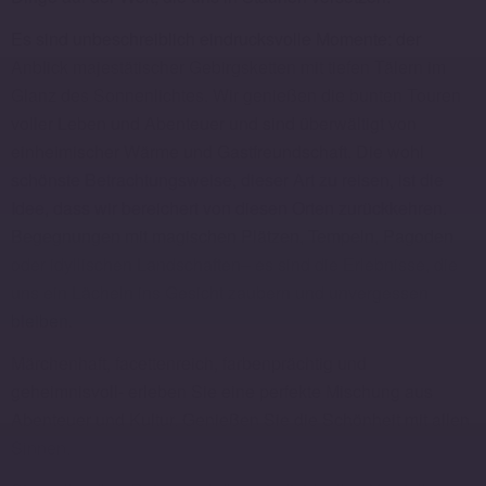
Es sind unbeschreiblich eindrucksvolle Momente: der
Anblick majestätischer Gebirgsketten mit tiefen Tälern im
Glanz des Sonnenlichtes. Wir genießen die bunten Touren
voller Leben und Abenteuer und sind überwältigt von
einheimischer Wärme und Gastfreundschaft. Die wohl
schönste Betrachtungsweise, dieser Art zu reisen, ist die
Idee, dass wir bereichert von diesen Orten zurückkehren.
Begegnungen mit magischen Plätzen, Tempeln, Pagoden
oder idyllischen Landschaften– es sind die Erlebnisse, die
uns ein Lächeln ins Gesicht zaubern und unvergessen
bleiben.
Märchenhaft, facettenreich, farbenprächtig und
geheimnisvoll- erleben Sie eine perfekte Mischung aus
Abenteuer und Kultur. Genießen Sie die Schönheit mit allen
Sinnen.