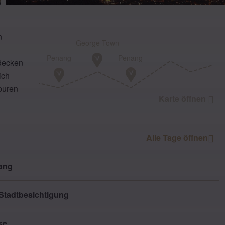
n
George Town
Penang
Penang
tdecken
ich
puren
Karte öffnen
Alle
Tage
öffnen
nang
Stadtbesichtigung
se