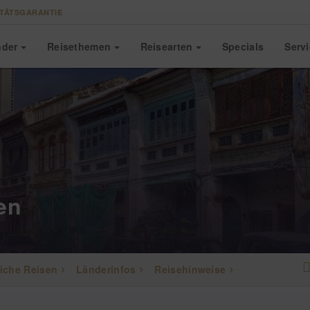
TÄTSGARANTIE
nder
Reise
themen
Reise
arten
Specials
Serv
en
iche Reisen
Länderinfos
Reisehinweise