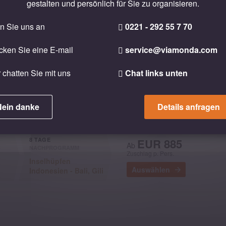
diesen Vor- und Nachprogrammen
gestalten und persönlich für Sie zu organisieren.
n Schritt
n Sie uns an
0221 - 292 55 7 70
cken Sie eine E-mail
service@viamonda.com
6 TAGE
EUR 808
 chatten Sie mit uns
Chat links unten
Ab
NACHPROGRAMM
Ausgewählt
Zuschlag p. Pers.
Erholung auf
Auswählen
Langkawi
Nein danke
Details anfragen
8 TAGE
EUR 885
Ab
NACHPROGRAMM
Ausgewählt
Zuschlag p. Pers.
Inselhüpfen
Auswählen
Indonesien - Bali, Gili
& Lombok