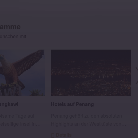
gramme
Wünschen mit
Langkawi
Hotels auf Penang
olsame Tage auf
Penang gehört zu den absoluten
elseitige Insel in…
Highlights an der Westküste von…
Details