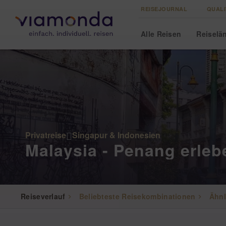
REISEJOURNAL
QUALI
Alle
Reisen
Reise
lä
Privatreise
Singapur & Indonesien
Malaysia - Penang erleb
Reiseverlauf
Beliebteste Reisekombinationen
Ähnl