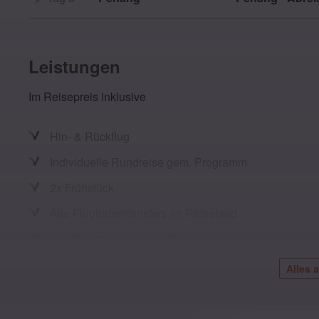
Leistungen
Im Reisepreis inklusive
Hin- & Rückflug
Individuelle Rundreise gem. Programm
2x Frühstück
Alle Flughafentransfers im Reiseland
Alle Eintrittsgelder und Besichtigungen gemäß
Reiseplan
Alles 