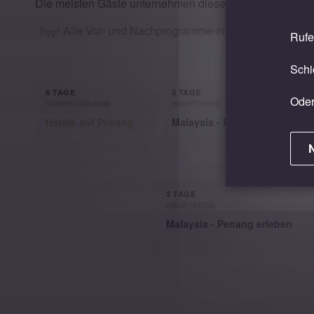
Die meisten Gäste unternehmen diese Hauptreise mit 
Alle Vor- und Nachprogramme zur Wahl im nächste
Tipp!
Rufe
Schi
6 TAGE
3 TAGE
Oder
VORPROGRAMM
HAUPTREISE
Hotels auf Penang
Malaysia - Penang erleben
3 TAGE
HAUPTREISE
Malaysia - Penang erleben