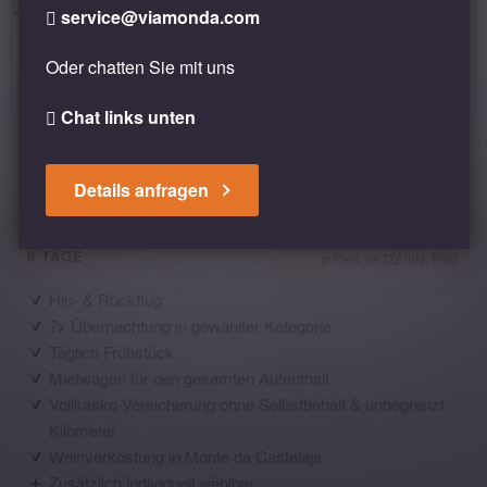
service@viamonda.com
Oder chatten Sie mit uns
Chat links unten
Portugal - Best of Algarve
Details anfragen
EUR 966
MIETWAGENREISE
8 TAGE
p.Pers. im DZ inkl. Flug
Hin- & Rückflug
7x Übernachtung in gewählter Kategorie
Täglich Frühstück
Mietwagen für den gesamten Aufenthalt
Vollkasko-Versicherung ohne Selbstbehalt & unbegrenzt
Kilometer
Weinverkostung in Monte da Castelaja
Zusätzlich individuell wählbar