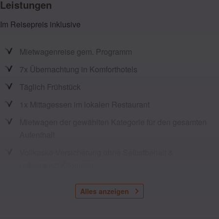
Leistungen
Im Reisepreis inklusive
Mietwagenreise gem. Programm
7x Übernachtung in Komforthotels
Täglich Frühstück
1x Mittagessen im lokalen Restaurant
Mietwagen der gewählten Kategorie für den gesamten
Aufenthalt
Vollkasko-Versicherung ohne Selbstbehalt &
unbegrenzt Kilometer
Alle Besichtigungen und Eintritte laut Reiseplan
Alles anzeigen
Minikreuzfahrt auf dem Duoro in Porto
Portweinprobe in Porto