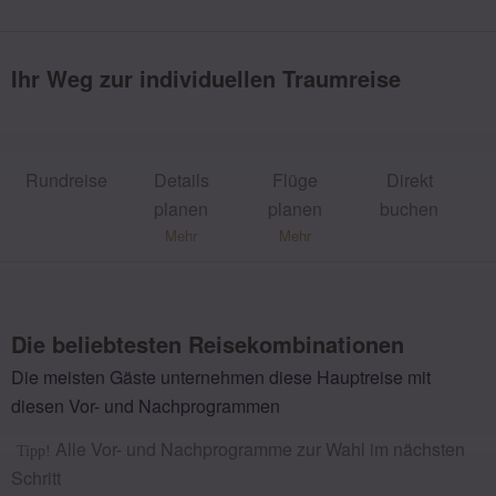
1x Fado Abend inkl. Abendessen in Lissabon
Ihr Weg zur individuellen Traumreise
Halbtägiger Ausflug nach Sintra inkl. deutschspr.
Reiseleitung
Rund­reise
Details
Flüge
Direkt
planen
planen
buchen
Mehr
Mehr
Die beliebtesten Reisekombinationen
Die meisten Gäste unternehmen diese Hauptreise mit
diesen Vor- und Nachprogrammen
Alle Vor- und Nachprogramme zur Wahl im nächsten
Tipp!
Schritt