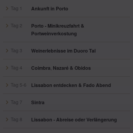
Tag 1
Ankunft in Porto
Tag 2
Porto - Minikreuzfahrt &
Portweinverkostung
Tag 3
Weinerlebnisse im Duoro Tal
Tag 4
Coimbra
,
Nazaré & Obidos
Tag 5-6
Lissabon entdecken & Fado Abend
Tag 7
Sintra
Tag 8
Lissabon - Abreise oder Verlängerung