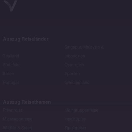
Auszug Reiseländer
Singapur, Malaysia &
Thailand
Indonesien
Südafrika
Österreich
Italien
Spanien
Portugal
Griechenland
Auszug Reisethemen
Privatreise
Kleingruppenreise
Mietwagenreise
Inselhüpfen
Wildlife & Safari
Singlereisen