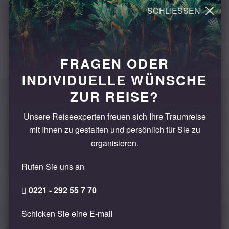
Estacion de Sao Bento - der schönste Bahnhof der
Stadt
Wie auch in vielen Kirchen Portos, ist dieser
Bahnhof geziert von zahlreichen blau weißen
FRAGEN ODER
Fliesen. Betritt man die Vorhalle des Bahnhofs
INDIVIDUELLE WÜNSCHE
kommt man aus dem Staunen nicht mehr raus.
ZUR REISE?
Ringsherum ist die Vorhalle mit den Azujelos, wie
die Fliesen genannt werden, verziert.
Unsere Reiseexperten freuen sich Ihre Traumreise
mit Ihnen zu gestalten und persönlich für Sie zu
organisieren.
Rufen Sie uns an
0221 - 292 55 7 70
ÄHNLICHE REISEN
Schicken Sie eine E-mail